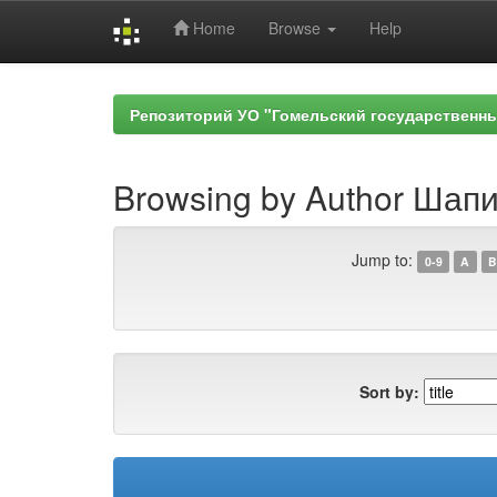
Home
Browse
Help
Skip
navigation
Репозиторий УО "Гомельский государственн
Browsing by Author Шапи
Jump to:
0-9
A
B
Sort by: