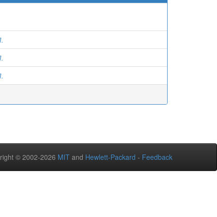
.
.
.
right © 2002-2026
MIT
and
Hewlett-Packard
-
Feedback