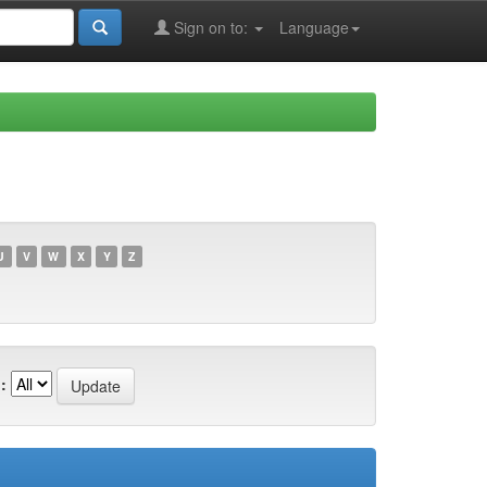
Sign on to:
Language
U
V
W
X
Y
Z
: