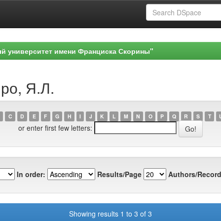
ый университет имени Франциска Скорины"
ро, Я.Л.
C
D
E
F
G
H
I
J
K
L
M
N
O
P
Q
R
S
T
or enter first few letters:
In order:
Results/Page
Authors/Record
Showing results 1 to 3 of 3