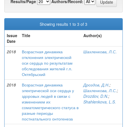
Results/Page
Authors/Record:
Showing results 1 to 3 of 3
Issue
Title
Author(s)
Date
2018
Возрастная динамика
Шахленкова, Л.С.
отклонения электрической
оси сердца по результатам
обследования жителей г.п.
Октябрьский
2018
Возрастная динамика
Дроздов, Д.Н.
;
электрической оси сердца у
Шахленкова, Л.С.
;
здоровых людей в связи с
Drozdov, D.N.
;
изменением их
Shahlenkova, L.S.
соматометрического статуса в
разные периоды
постнатального онтогенеза