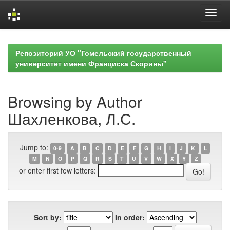
Skip
navigation
Репозиторий УО "Гомельский государственный
университет имени Франциска Скорины"
Browsing by Author
Шахленкова, Л.С.
Jump to:
0-9
A
B
C
D
E
F
G
H
I
J
K
L
M
N
O
P
Q
R
S
T
U
V
W
X
Y
Z
or enter first few letters:
Sort by:
In order: