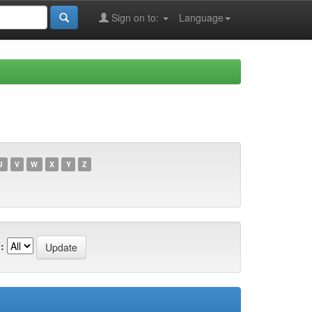
Sign on to:
Language
U
V
W
X
Y
Z
: