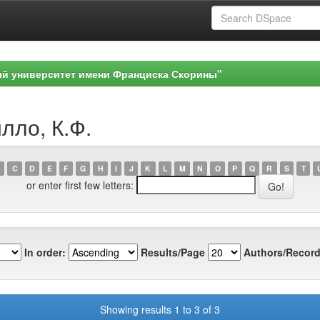
ый университет имени Франциска Скорины"
лло, К.Ф.
C
D
E
F
G
H
I
J
K
L
M
N
O
P
Q
R
S
T
or enter first few letters:
In order:
Results/Page
Authors/Record
Showing results 1 to 3 of 3