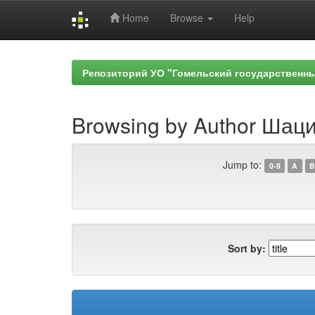
Home
Browse
Help
Skip
navigation
Репозиторий УО "Гомельский государственн
Browsing by Author Шаци
Jump to:
0-9
A
B
Sort by: