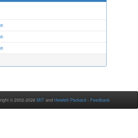
Ф.
Ф.
Ф.
right © 2002-2026
MIT
and
Hewlett-Packard
-
Feedback