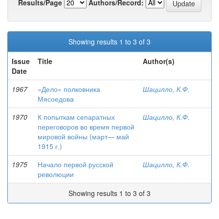
Results/Page
Authors/Record:
Showing results 1 to 3 of 3
Issue
Title
Author(s)
Date
1967
«Дело» полковника
Шацилло, К.Ф.
Мясоедова
1970
К попыткам сепаратных
Шацилло, К.Ф.
переговоров во время первой
мировой войны (март— май
1915 г.)
1975
Начало первой русской
Шацилло, К.Ф.
революции
Showing results 1 to 3 of 3