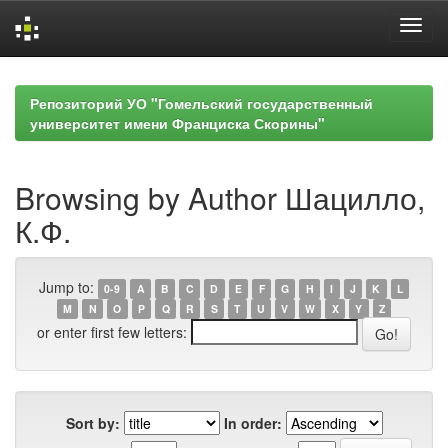
Skip
navigation
Репозиторий УО "Гомельский государственный
университет имени Франциска Скорины"
Browsing by Author Шацилло,
К.Ф.
Jump to:
0-9
A
B
C
D
E
F
G
H
I
J
K
L
M
N
O
P
Q
R
S
T
U
V
W
X
Y
Z
or enter first few letters:
Sort by:
In order: