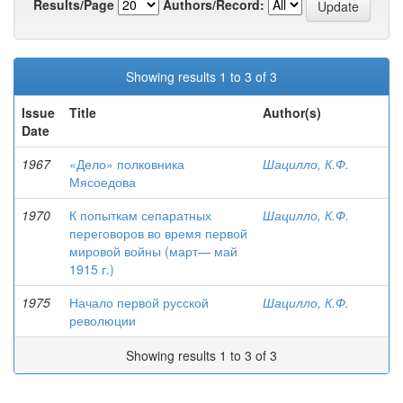
Results/Page
Authors/Record:
Showing results 1 to 3 of 3
Issue
Title
Author(s)
Date
1967
«Дело» полковника
Шацилло, К.Ф.
Мясоедова
1970
К попыткам сепаратных
Шацилло, К.Ф.
переговоров во время первой
мировой войны (март— май
1915 г.)
1975
Начало первой русской
Шацилло, К.Ф.
революции
Showing results 1 to 3 of 3