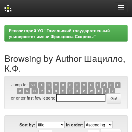
Skip
navigation
Репозиторий УО "Гомельский государственный
университет имени Франциска Скорины"
Browsing by Author Шацилло,
К.Ф.
Jump to:
0-9
A
B
C
D
E
F
G
H
I
J
K
L
M
N
O
P
Q
R
S
T
U
V
W
X
Y
Z
or enter first few letters:
Sort by:
In order: