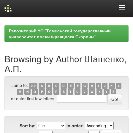
Skip
navigation
Репозиторий УО "Гомельский государственный
университет имени Франциска Скорины"
Browsing by Author Шашенко,
А.П.
Jump to:
0-9
A
B
C
D
E
F
G
H
I
J
K
L
M
N
O
P
Q
R
S
T
U
V
W
X
Y
Z
or enter first few letters:
Sort by:
In order: