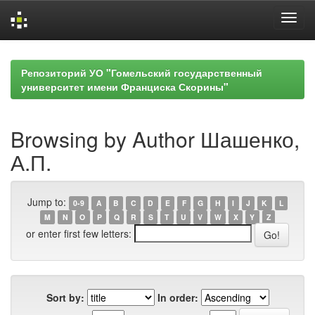
Skip
navigation
Репозиторий УО "Гомельский государственный
университет имени Франциска Скорины"
Browsing by Author Шашенко,
А.П.
Jump to:
0-9
A
B
C
D
E
F
G
H
I
J
K
L
M
N
O
P
Q
R
S
T
U
V
W
X
Y
Z
or enter first few letters:
Sort by:
In order: