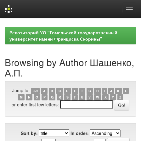
Skip
navigation
Репозиторий УО "Гомельский государственный
университет имени Франциска Скорины"
Browsing by Author Шашенко,
А.П.
Jump to:
0-9
A
B
C
D
E
F
G
H
I
J
K
L
M
N
O
P
Q
R
S
T
U
V
W
X
Y
Z
or enter first few letters:
Sort by:
In order: