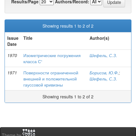
Results/Page
Authors/Record:
Showing results 1 to 2 of 2
Issue
Title
Author(s)
Date
1970
Изометрические погружения
Шефель, С.З.
класса С¹
1971
Поверхности ограниченной
Борисов, Ю.Ф.
;
внешней и положительной
Шефель, С.З.
гауссовой кривизны
Showing results 1 to 2 of 2
Theme by