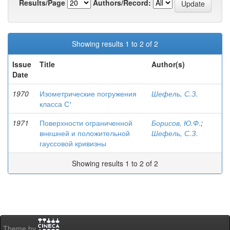
Results/Page
Authors/Record:
Showing results 1 to 2 of 2
Issue
Title
Author(s)
Date
1970
Изометрические погружения
Шефель, С.З.
класса С¹
1971
Поверхности ограниченной
Борисов, Ю.Ф.
;
внешней и положительной
Шефель, С.З.
гауссовой кривизны
Showing results 1 to 2 of 2
Theme by