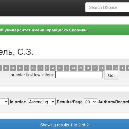
ый университет имени Франциска Скорины"
ль, С.З.
C
D
E
F
G
H
I
J
K
L
M
N
O
P
Q
R
S
T
or enter first few letters:
In order:
Results/Page
Authors/Record
Showing results 1 to 2 of 2