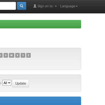
Sign on to:
Language
U
V
W
X
Y
Z
: