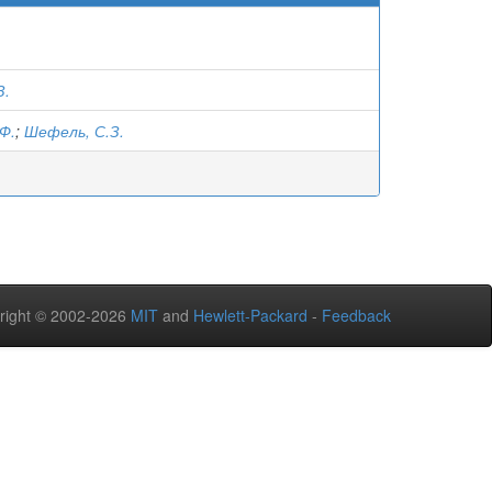
З.
Ф.
;
Шефель, С.З.
right © 2002-2026
MIT
and
Hewlett-Packard
-
Feedback