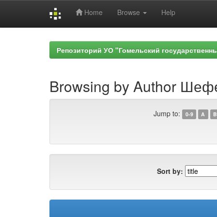
Home
Browse
Help
Skip
navigation
Репозиторий УО "Гомельский государственн
Browsing by Author Шефе
Jump to:
0-9
A
B
Sort by: