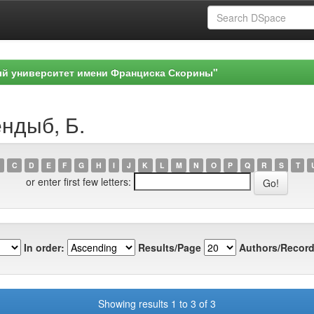
ый университет имени Франциска Скорины"
ендыб, Б.
C
D
E
F
G
H
I
J
K
L
M
N
O
P
Q
R
S
T
or enter first few letters:
In order:
Results/Page
Authors/Record
Showing results 1 to 3 of 3