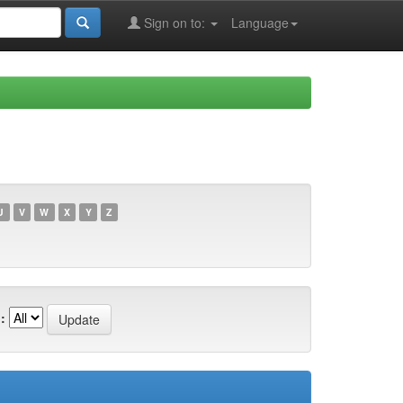
Sign on to:
Language
U
V
W
X
Y
Z
: