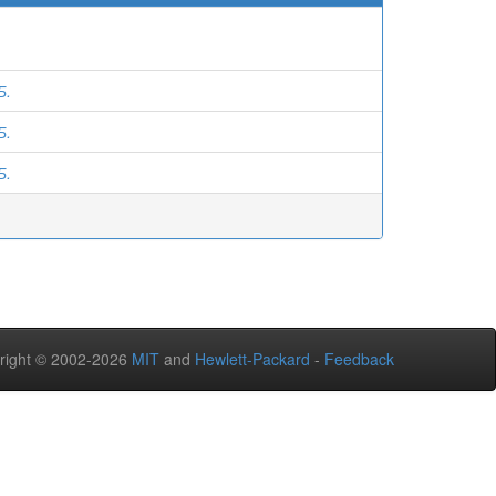
Б.
Б.
Б.
right © 2002-2026
MIT
and
Hewlett-Packard
-
Feedback