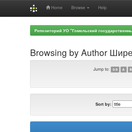
Home
Browse
Help
Skip
navigation
Репозиторий УО "Гомельский государственн
Browsing by Author Шир
Jump to:
0-9
A
B
Sort by: