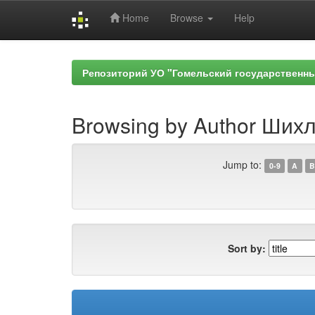
Home
Browse
Help
Skip
navigation
Репозиторий УО "Гомельский государственн
Browsing by Author Шихл
Jump to:
0-9
A
B
Sort by: