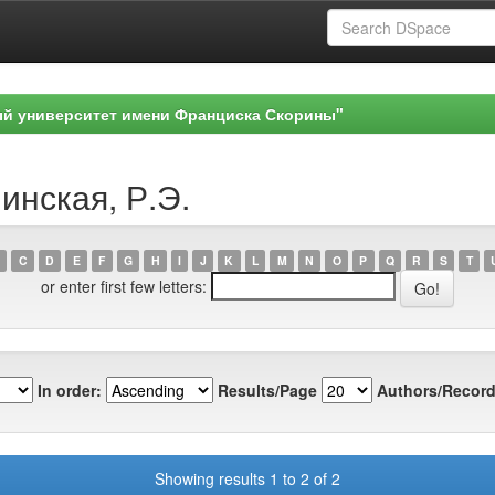
ый университет имени Франциска Скорины"
инская, Р.Э.
C
D
E
F
G
H
I
J
K
L
M
N
O
P
Q
R
S
T
or enter first few letters:
In order:
Results/Page
Authors/Record
Showing results 1 to 2 of 2