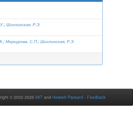
У.
;
Шихлинская, Р.Э.
К.
;
Меркурова, С.П.
;
Шихлинская, Р.Э.
right © 2002-2026
MIT
and
Hewlett-Packard
-
Feedback