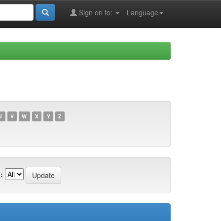
Sign on to:
Language
U
V
W
X
Y
Z
: