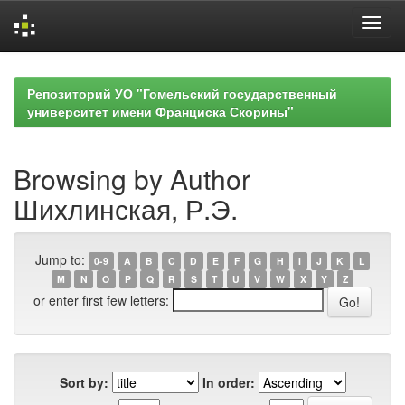
Skip
navigation
Репозиторий УО "Гомельский государственный
университет имени Франциска Скорины"
Browsing by Author
Шихлинская, Р.Э.
Jump to:
0-9
A
B
C
D
E
F
G
H
I
J
K
L
M
N
O
P
Q
R
S
T
U
V
W
X
Y
Z
or enter first few letters:
Sort by:
In order: