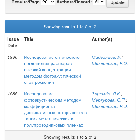
Results/Page
Authors/Record:
Showing results 1 to 2 of 2
Issue
Title
Author(s)
Date
1980
Исследование оптического
Мадвалиев, У.
;
поглощения растворов
Шихлинская, Р.Э.
высокой концентрации
методом фотоакустической
спектроскопии
1985
Исследование
Зарембо, Л.К.
;
фотоакустическим методом
Меркурова, С.П.
;
коэффициента
Шихлинская, Р.Э.
диссипативных потерь света в
тонких металлических и
полупроводниковых пленках
Showing results 1 to 2 of 2