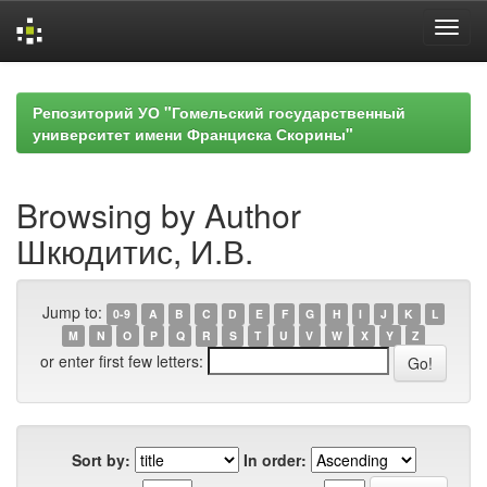
Skip
navigation
Репозиторий УО "Гомельский государственный
университет имени Франциска Скорины"
Browsing by Author
Шкюдитис, И.В.
Jump to:
0-9
A
B
C
D
E
F
G
H
I
J
K
L
M
N
O
P
Q
R
S
T
U
V
W
X
Y
Z
or enter first few letters:
Sort by:
In order: