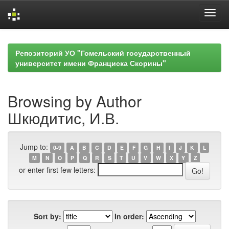
Skip
navigation
Репозиторий УО "Гомельский государственный
университет имени Франциска Скорины"
Browsing by Author
Шкюдитис, И.В.
Jump to:
0-9
A
B
C
D
E
F
G
H
I
J
K
L
M
N
O
P
Q
R
S
T
U
V
W
X
Y
Z
or enter first few letters:
Sort by:
In order: