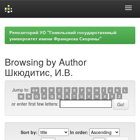
Skip
navigation
Репозиторий УО "Гомельский государственный
университет имени Франциска Скорины"
Browsing by Author
Шкюдитис, И.В.
Jump to:
0-9
A
B
C
D
E
F
G
H
I
J
K
L
M
N
O
P
Q
R
S
T
U
V
W
X
Y
Z
or enter first few letters:
Sort by:
In order: