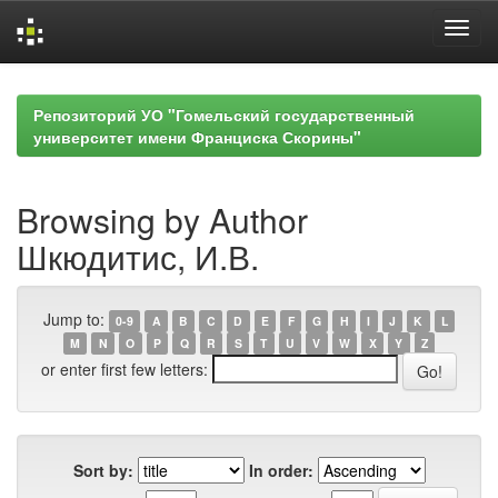
Skip
navigation
Репозиторий УО "Гомельский государственный
университет имени Франциска Скорины"
Browsing by Author
Шкюдитис, И.В.
Jump to:
0-9
A
B
C
D
E
F
G
H
I
J
K
L
M
N
O
P
Q
R
S
T
U
V
W
X
Y
Z
or enter first few letters:
Sort by:
In order: