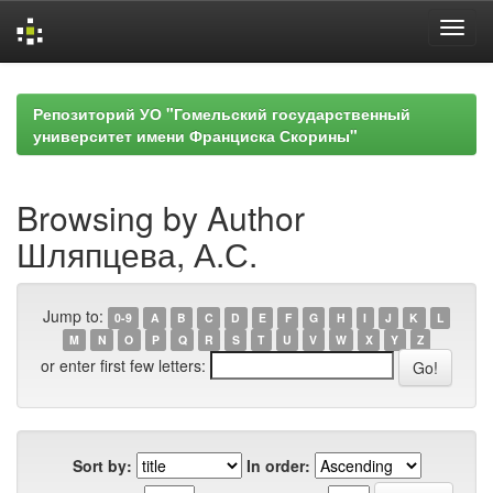
Skip
navigation
Репозиторий УО "Гомельский государственный
университет имени Франциска Скорины"
Browsing by Author
Шляпцева, А.С.
Jump to:
0-9
A
B
C
D
E
F
G
H
I
J
K
L
M
N
O
P
Q
R
S
T
U
V
W
X
Y
Z
or enter first few letters:
Sort by:
In order: