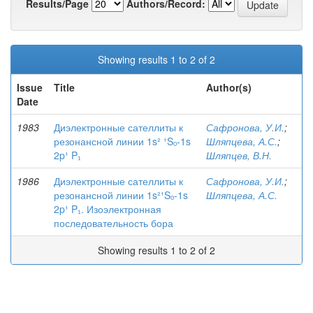
Results/Page
Authors/Record:
Showing results 1 to 2 of 2
Issue
Title
Author(s)
Date
1983
Диэлектронные сателлиты к
Сафронова, У.И.
;
резонансной линии 1s² ¹Sₒ-1s
Шляпцева, А.С.
;
2p¹ P₁
Шляпцев, В.Н.
1986
Диэлектронные сателлиты к
Сафронова, У.И.
;
резонансной линии 1s²¹Sₒ-1s
Шляпцева, А.С.
2p¹ P₁. Изоэлектронная
последовательность бора
Showing results 1 to 2 of 2