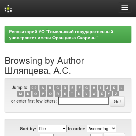
Skip
navigation
Репозиторий УО "Гомельский государственный
университет имени Франциска Скорины"
Browsing by Author
Шляпцева, А.С.
Jump to:
0-9
A
B
C
D
E
F
G
H
I
J
K
L
M
N
O
P
Q
R
S
T
U
V
W
X
Y
Z
or enter first few letters:
Sort by:
In order: