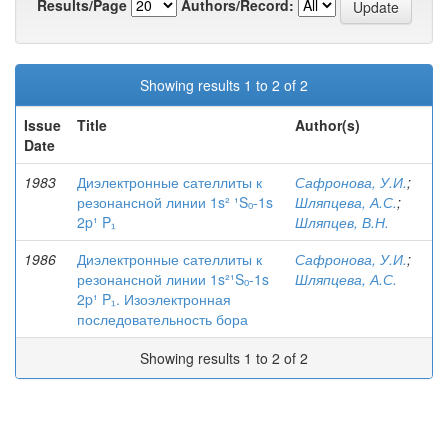
Results/Page
Authors/Record:
Showing results 1 to 2 of 2
Issue
Title
Author(s)
Date
1983
Диэлектронные сателлиты к
Сафронова, У.И.
;
резонансной линии 1s² ¹Sₒ-1s
Шляпцева, А.С.
;
2p¹ P₁
Шляпцев, В.Н.
1986
Диэлектронные сателлиты к
Сафронова, У.И.
;
резонансной линии 1s²¹Sₒ-1s
Шляпцева, А.С.
2p¹ P₁. Изоэлектронная
последовательность бора
Showing results 1 to 2 of 2