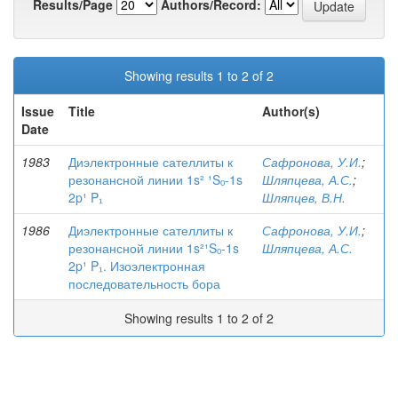
Results/Page
Authors/Record:
Showing results 1 to 2 of 2
Issue
Title
Author(s)
Date
1983
Диэлектронные сателлиты к
Сафронова, У.И.
;
резонансной линии 1s² ¹Sₒ-1s
Шляпцева, А.С.
;
2p¹ P₁
Шляпцев, В.Н.
1986
Диэлектронные сателлиты к
Сафронова, У.И.
;
резонансной линии 1s²¹Sₒ-1s
Шляпцева, А.С.
2p¹ P₁. Изоэлектронная
последовательность бора
Showing results 1 to 2 of 2