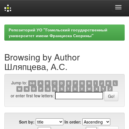
Skip
navigation
Репозиторий УО "Гомельский государственный
университет имени Франциска Скорины"
Browsing by Author
Шляпцева, А.С.
Jump to:
0-9
A
B
C
D
E
F
G
H
I
J
K
L
M
N
O
P
Q
R
S
T
U
V
W
X
Y
Z
or enter first few letters:
Sort by:
In order: