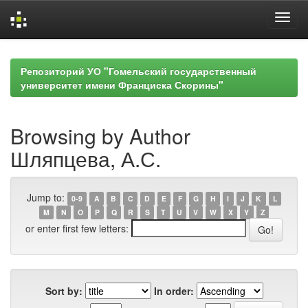
Skip
navigation
Репозиторий УО "Гомельский государственный
университет имени Франциска Скорины"
Browsing by Author
Шляпцева, А.С.
Jump to:
0-9
A
B
C
D
E
F
G
H
I
J
K
L
M
N
O
P
Q
R
S
T
U
V
W
X
Y
Z
or enter first few letters:
Sort by:
In order: