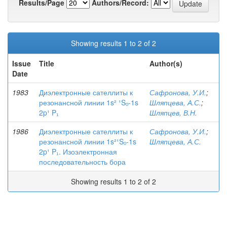
Results/Page
Authors/Record:
Showing results 1 to 2 of 2
Issue
Title
Author(s)
Date
1983
Диэлектронные сателлиты к
Сафронова, У.И.
;
резонансной линии 1s² ¹Sₒ-1s
Шляпцева, А.С.
;
2p¹ P₁
Шляпцев, В.Н.
1986
Диэлектронные сателлиты к
Сафронова, У.И.
;
резонансной линии 1s²¹Sₒ-1s
Шляпцева, А.С.
2p¹ P₁. Изоэлектронная
последовательность бора
Showing results 1 to 2 of 2