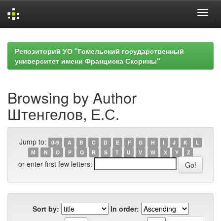
Skip
navigation
Репозиторий УО "Гомельский государственный
университет имени Франциска Скорины"
Browsing by Author
Штенгелов, Е.С.
Jump to:
0-9
A
B
C
D
E
F
G
H
I
J
K
L
M
N
O
P
Q
R
S
T
U
V
W
X
Y
Z
or enter first few letters:
Sort by:
In order: