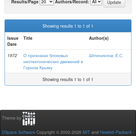
Results/Page
Authors/Record:
Showing results 1 to 1 of 1
Issue
Title
Author(s)
Date
1972
О признаках блоковых
Штенгелов, Е.С.
неотектонических движений в
Горном Крыму
Showing results 1 to 1 of 1
Theme by
DSpace Software
Copyright © 2002-2026
MIT
and
Hewlett-Packard
-