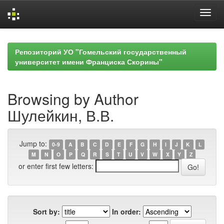
Skip
navigation
Репозиторий УО "Гомельский государственный
университет имени Франциска Скорины"
Browsing by Author
Шулейкин, В.В.
Jump to:
0-9
A
B
C
D
E
F
G
H
I
J
K
L
M
N
O
P
Q
R
S
T
U
V
W
X
Y
Z
or enter first few letters:
Sort by:
In order: