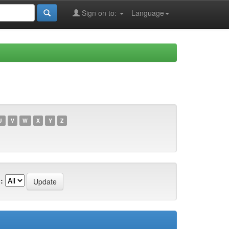
Sign on to:
Language
U
V
W
X
Y
Z
: