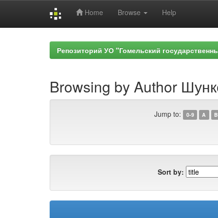
Home
Browse
Help
Skip
navigation
Репозиторий УО "Гомельский государственн
Browsing by Author Шунк
Jump to:
0-9
A
B
Sort by: