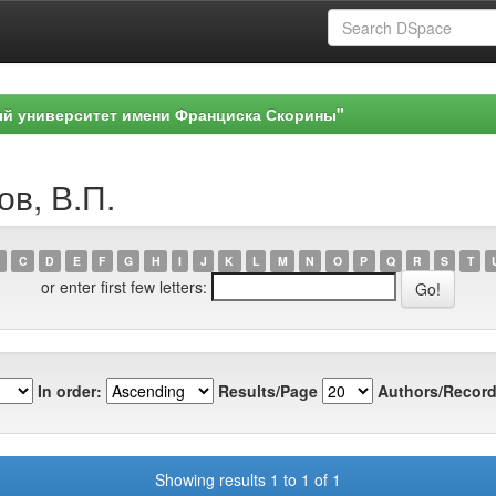
ый университет имени Франциска Скорины"
ов, В.П.
C
D
E
F
G
H
I
J
K
L
M
N
O
P
Q
R
S
T
or enter first few letters:
In order:
Results/Page
Authors/Record
Showing results 1 to 1 of 1