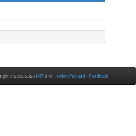
.
right © 2002-2026
MIT
and
Hewlett-Packard
-
Feedback