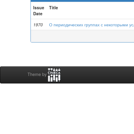
Issue
Title
Date
1970
О периодических группах с некоторыми у
Theme by