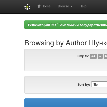
Home
Browse
Help
Skip
navigation
Репозиторий УО "Гомельский государственн
Browsing by Author Шунк
Jump to:
0-9
A
B
Sort by: