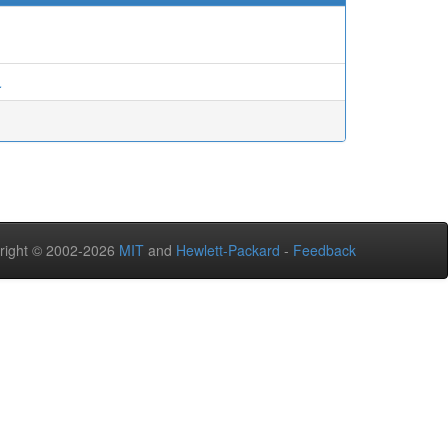
.
right © 2002-2026
MIT
and
Hewlett-Packard
-
Feedback