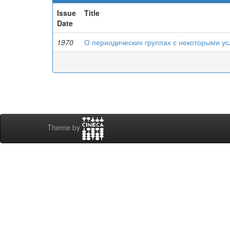
Issue
Title
Date
1970
О периодических группах с некоторыми у
Theme by