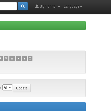
Sign on to:
Language
U
V
W
X
Y
Z
: