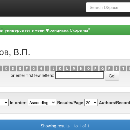
ый университет имени Франциска Скорины"
ов, В.П.
C
D
E
F
G
H
I
J
K
L
M
N
O
P
Q
R
S
T
or enter first few letters:
In order:
Results/Page
Authors/Record
Showing results 1 to 1 of 1