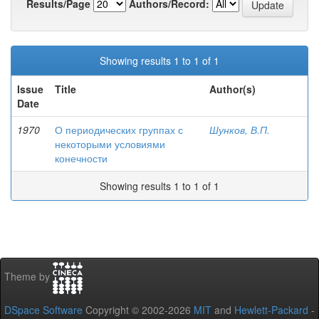
Results/Page
Authors/Record:
Showing results 1 to 1 of 1
Issue
Title
Author(s)
Date
1970
О периодических группах с
Шунков, В.П.
некоторыми условиями
конечности
Showing results 1 to 1 of 1
Theme by
DSpace Software
Copyright © 2002-2026
MIT
and
Hewlett-Packard
-