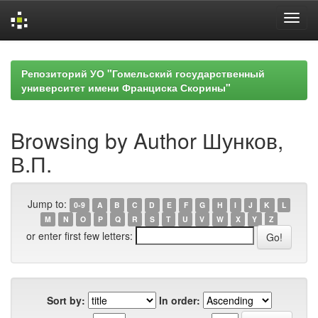
Skip
navigation
Репозиторий УО "Гомельский государственный
университет имени Франциска Скорины"
Browsing by Author Шунков,
В.П.
Jump to:
0-9
A
B
C
D
E
F
G
H
I
J
K
L
M
N
O
P
Q
R
S
T
U
V
W
X
Y
Z
or enter first few letters:
Sort by:
In order: