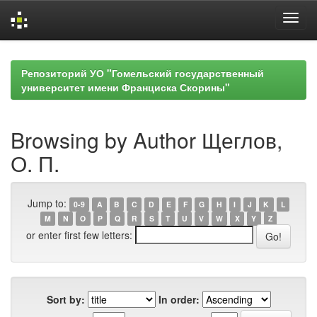
Skip
navigation
Репозиторий УО "Гомельский государственный
университет имени Франциска Скорины"
Browsing by Author Щеглов,
О. П.
Jump to:
0-9
A
B
C
D
E
F
G
H
I
J
K
L
M
N
O
P
Q
R
S
T
U
V
W
X
Y
Z
or enter first few letters:
Sort by:
In order: