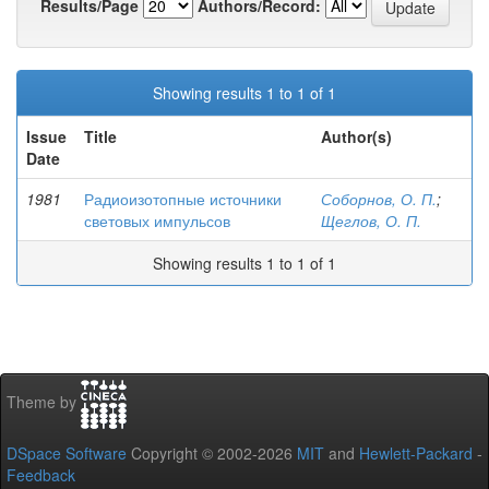
Results/Page
Authors/Record:
Showing results 1 to 1 of 1
Issue
Title
Author(s)
Date
1981
Радиоизотопные источники
Соборнов, О. П.
;
световых импульсов
Щеглов, О. П.
Showing results 1 to 1 of 1
Theme by
DSpace Software
Copyright © 2002-2026
MIT
and
Hewlett-Packard
-
Feedback