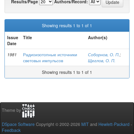
Results/Page
Authors/Record:
Showing results 1 to 1 of 1
Issue
Title
Author(s)
Date
1981
Радиоизотопные источники
Соборнов, О. П.
;
световых импульсов
Щеглов, О. П.
Showing results 1 to 1 of 1
Theme by
DSpace Software
Copyright © 2002-2026
MIT
and
Hewlett-Packard
-
Feedback