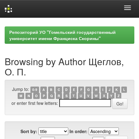
Skip
navigation
Репозиторий УО "Гомельский государственный
университет имени Франциска Скорины"
Browsing by Author Щеглов,
О. П.
Jump to:
0-9
A
B
C
D
E
F
G
H
I
J
K
L
M
N
O
P
Q
R
S
T
U
V
W
X
Y
Z
or enter first few letters:
Sort by:
In order: