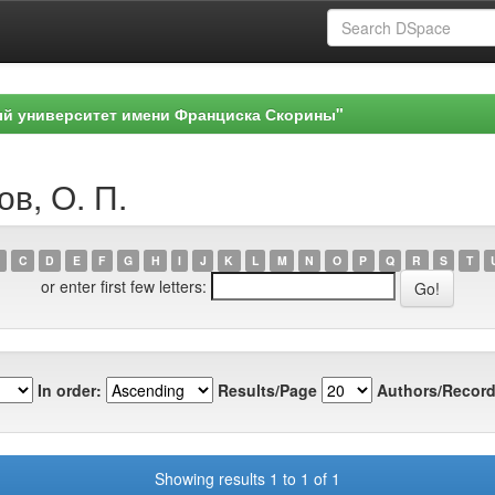
ый университет имени Франциска Скорины"
в, О. П.
C
D
E
F
G
H
I
J
K
L
M
N
O
P
Q
R
S
T
or enter first few letters:
In order:
Results/Page
Authors/Record
Showing results 1 to 1 of 1