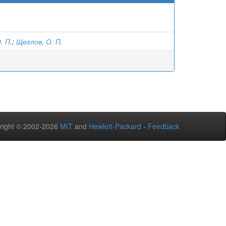
. П.
;
Щеглов, О. П.
right © 2002-2026
MIT
and
Hewlett-Packard
-
Feedback