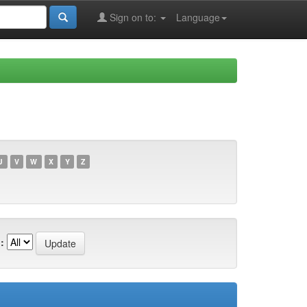
Sign on to:
Language
U
V
W
X
Y
Z
: