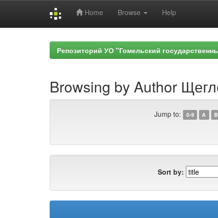
Home
Browse
Help
Skip
navigation
Репозиторий УО "Гомельский государственн
Browsing by Author Щегло
Jump to:
0-9
A
B
Sort by: