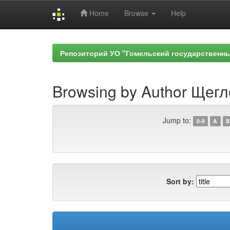
Home
Browse
Help
Skip
navigation
Репозиторий УО "Гомельский государственн
Browsing by Author Щегло
Jump to:
0-9
A
B
Sort by: