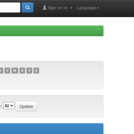
Sign on to:
Language
U
V
W
X
Y
Z
: