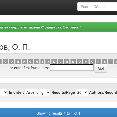
ый университет имени Франциска Скорины"
в, О. П.
C
D
E
F
G
H
I
J
K
L
M
N
O
P
Q
R
S
T
or enter first few letters:
In order:
Results/Page
Authors/Record
Showing results 1 to 1 of 1