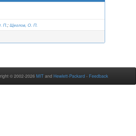
. П.
;
Щеглов, О. П.
right © 2002-2026
MIT
and
Hewlett-Packard
-
Feedback