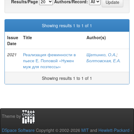
Results/Page
Authors/Record:
Showing results 1 to 1 of 1
Issue
Title
Author(s)
Date
2021
Реализация феминности в
Щетинко, О.А.
;
пьесе Е. Поповой «Нужен
Болтовская, Е.А.
муж для поэтессы»
Showing results 1 to 1 of 1
Theme by
DSpace Software
Copyright © 2002-2026
MIT
and
Hewlett-Packard
-