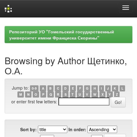
Skip
navigation
Репозиторий УО "Гомельский государственный
университет имени Франциска Скорины"
Browsing by Author Щетинко,
О.А.
Jump to:
0-9
A
B
C
D
E
F
G
H
I
J
K
L
M
N
O
P
Q
R
S
T
U
V
W
X
Y
Z
or enter first few letters:
Sort by:
In order: