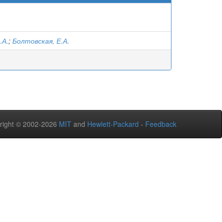
.А.
;
Болтовская, Е.А.
right © 2002-2026
MIT
and
Hewlett-Packard
-
Feedback