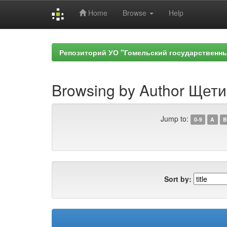
Home
Browse
Help
Skip
navigation
Репозиторий УО "Гомельский государственн
Browsing by Author Щети
Jump to:
0-9
A
B
Sort by: