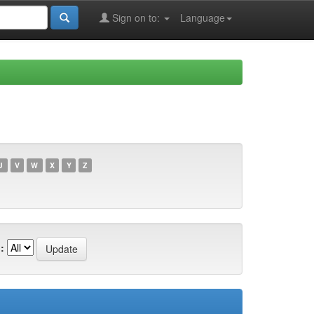
Sign on to:
Language
U
V
W
X
Y
Z
: