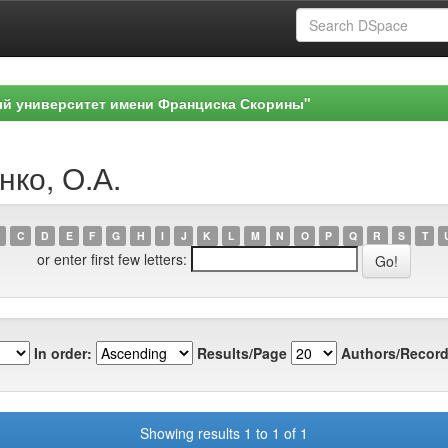
ый университет имени Франциска Скорины"
нко, О.А.
C
D
E
F
G
H
I
J
K
L
M
N
O
P
Q
R
S
T
or enter first few letters:
In order:
Results/Page
Authors/Record
Showing results 1 to 1 of 1