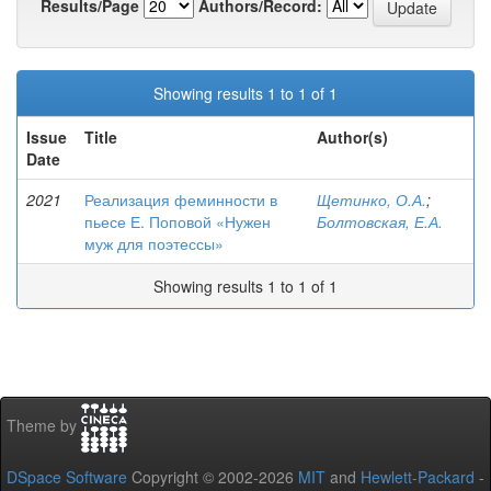
Results/Page
Authors/Record:
Showing results 1 to 1 of 1
Issue
Title
Author(s)
Date
2021
Реализация феминности в
Щетинко, О.А.
;
пьесе Е. Поповой «Нужен
Болтовская, Е.А.
муж для поэтессы»
Showing results 1 to 1 of 1
Theme by
DSpace Software
Copyright © 2002-2026
MIT
and
Hewlett-Packard
-