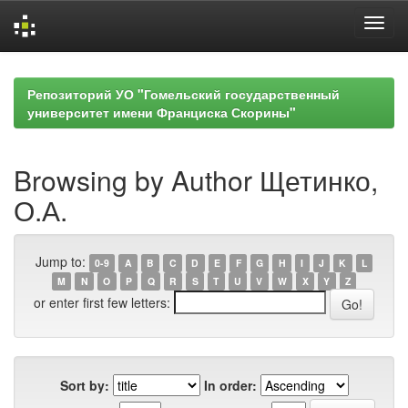
Skip
navigation
Репозиторий УО "Гомельский государственный
университет имени Франциска Скорины"
Browsing by Author Щетинко,
О.А.
Jump to:
0-9
A
B
C
D
E
F
G
H
I
J
K
L
M
N
O
P
Q
R
S
T
U
V
W
X
Y
Z
or enter first few letters:
Sort by:
In order: