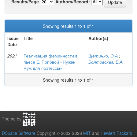
Results/Page
Authors/Record:
Showing results 1 to 1 of 1
Issue
Title
Author(s)
Date
2021
Реализация феминности в
Щетинко, О.А.
;
пьесе Е. Поповой «Нужен
Болтовская, Е.А.
муж для поэтессы»
Showing results 1 to 1 of 1
Theme by
DSpace Software
Copyright © 2002-2026
MIT
and
Hewlett-Packard
-