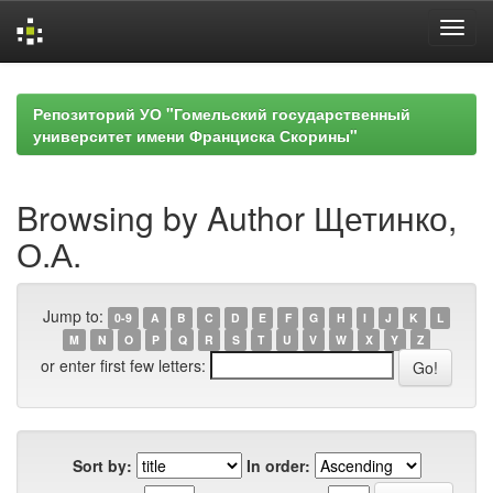
Skip
navigation
Репозиторий УО "Гомельский государственный
университет имени Франциска Скорины"
Browsing by Author Щетинко,
О.А.
Jump to:
0-9
A
B
C
D
E
F
G
H
I
J
K
L
M
N
O
P
Q
R
S
T
U
V
W
X
Y
Z
or enter first few letters:
Sort by:
In order: