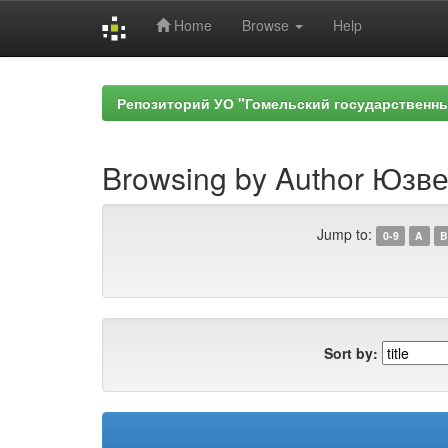
Home
Browse
Help
Skip
navigation
Репозиторий УО "Гомельский государственн
Browsing by Author Юзве
Jump to:
0-9
A
B
Sort by: