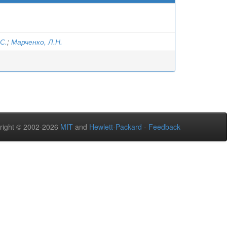
С.
;
Марченко, Л.Н.
right © 2002-2026
MIT
and
Hewlett-Packard
-
Feedback