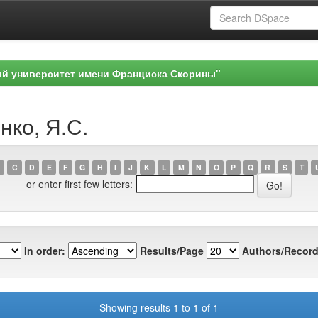
ый университет имени Франциска Скорины"
нко, Я.С.
C
D
E
F
G
H
I
J
K
L
M
N
O
P
Q
R
S
T
or enter first few letters:
In order:
Results/Page
Authors/Record
Showing results 1 to 1 of 1