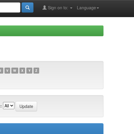
Sign on to:
Language
U
V
W
X
Y
Z
: