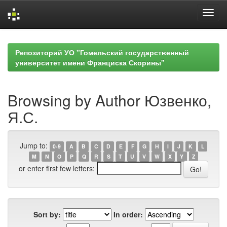
Skip
navigation
Репозиторий УО "Гомельский государственный
университет имени Франциска Скорины"
Browsing by Author Юзвенко,
Я.С.
Jump to:
0-9
A
B
C
D
E
F
G
H
I
J
K
L
M
N
O
P
Q
R
S
T
U
V
W
X
Y
Z
or enter first few letters:
Sort by:
In order: