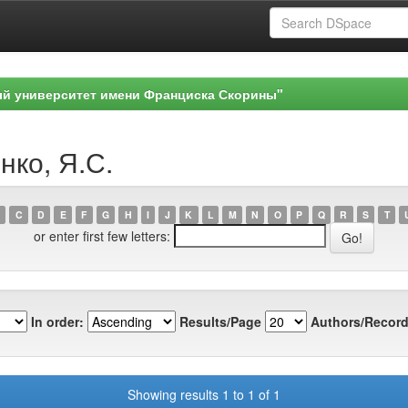
ый университет имени Франциска Скорины"
нко, Я.С.
C
D
E
F
G
H
I
J
K
L
M
N
O
P
Q
R
S
T
or enter first few letters:
In order:
Results/Page
Authors/Record
Showing results 1 to 1 of 1