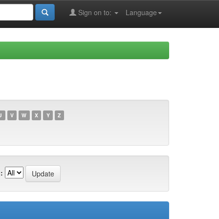
Sign on to:
Language
U
V
W
X
Y
Z
: