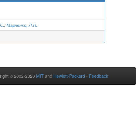
С.
;
Марченко, Л.Н.
right © 2002-2026
MIT
and
Hewlett-Packard
-
Feedback