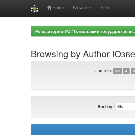
Home
Browse
Help
Skip
navigation
Репозиторий УО "Гомельский государственн
Browsing by Author Юзве
Jump to:
0-9
A
B
Sort by: