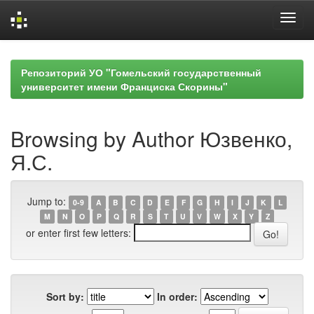
Skip
navigation
Репозиторий УО "Гомельский государственный
университет имени Франциска Скорины"
Browsing by Author Юзвенко,
Я.С.
Jump to:
0-9
A
B
C
D
E
F
G
H
I
J
K
L
M
N
O
P
Q
R
S
T
U
V
W
X
Y
Z
or enter first few letters:
Sort by:
In order: