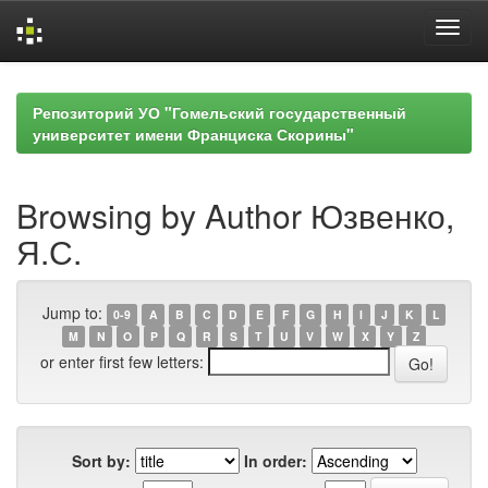
Skip
navigation
Репозиторий УО "Гомельский государственный
университет имени Франциска Скорины"
Browsing by Author Юзвенко,
Я.С.
Jump to:
0-9
A
B
C
D
E
F
G
H
I
J
K
L
M
N
O
P
Q
R
S
T
U
V
W
X
Y
Z
or enter first few letters:
Sort by:
In order: