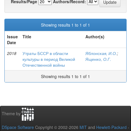
Results/Page
Authors/Record:
Showing results 1 to 1 of 1
Issue
Title
Author(s)
Date
2018
Утраты БССР в области
Яблонская, И.О.
;
культуры в период Великой
Ященко, О.Г.
Отечественной войны
Showing results 1 to 1 of 1
Theme by
DSpace Software
Copyright © 2002-2026
MIT
and
Hewlett-Packard
-