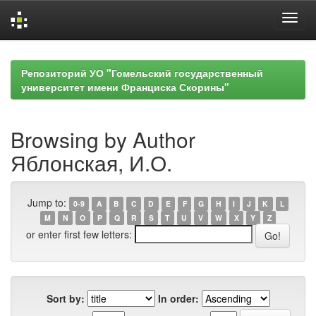
Skip
navigation
Репозиторий УО "Гомельский государственный
университет имени Франциска Скорины"
Browsing by Author
Яблонская, И.О.
Jump to:
0-9
A
B
C
D
E
F
G
H
I
J
K
L
M
N
O
P
Q
R
S
T
U
V
W
X
Y
Z
or enter first few letters:
Sort by:
In order: