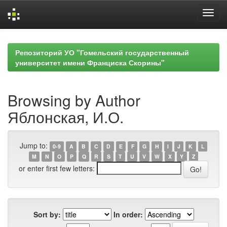
Skip
navigation
Репозиторий УО "Гомельский государственный
университет имени Франциска Скорины"
Browsing by Author
Яблонская, И.О.
Jump to:
0-9
A
B
C
D
E
F
G
H
I
J
K
L
M
N
O
P
Q
R
S
T
U
V
W
X
Y
Z
or enter first few letters:
Sort by:
In order: