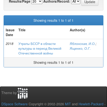
Results/Page
Authors/Record:
Showing results 1 to 1 of 1
Issue
Title
Author(s)
Date
2018
Утраты БССР в области
Яблонская, И.О.
;
культуры в период Великой
Ященко, О.Г.
Отечественной войны
Showing results 1 to 1 of 1
Theme by
DSpace Software
Copyright © 2002-2026
MIT
and
Hewlett-Packard
-