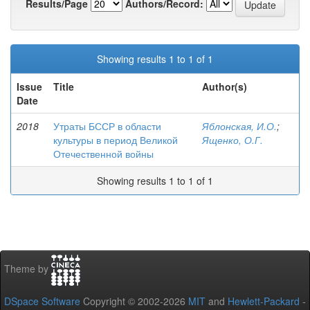
Results/Page
Authors/Record:
Showing results 1 to 1 of 1
Issue
Title
Author(s)
Date
2018
Утраты БССР в области
Яблонская, И.О.
;
культуры в период Великой
Ященко, О.Г.
Отечественной войны
Showing results 1 to 1 of 1
Theme by
DSpace Software
Copyright © 2002-2026
MIT
and
Hewlett-Packard
-