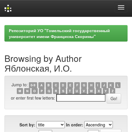
Skip
navigation
Репозиторий УО "Гомельский государственный
университет имени Франциска Скорины"
Browsing by Author
Яблонская, И.О.
Jump to:
0-9
A
B
C
D
E
F
G
H
I
J
K
L
M
N
O
P
Q
R
S
T
U
V
W
X
Y
Z
or enter first few letters:
Sort by:
In order: