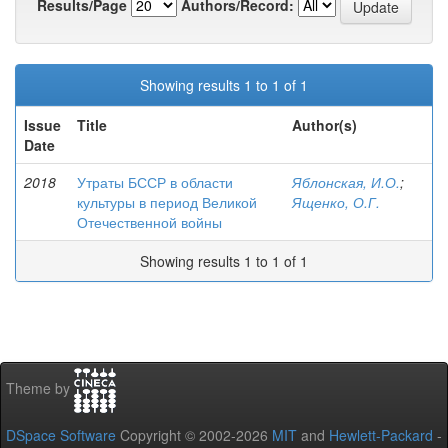
Results/Page
Authors/Record:
Showing results 1 to 1 of 1
Issue
Title
Author(s)
Date
2018
Утраты БССР в области
Яблонская, И.О.
;
культуры в период Великой
Ященко, О.Г.
Отечественной войны
Showing results 1 to 1 of 1
Theme by
DSpace Software
Copyright © 2002-2026
MIT
and
Hewlett-Packard
-