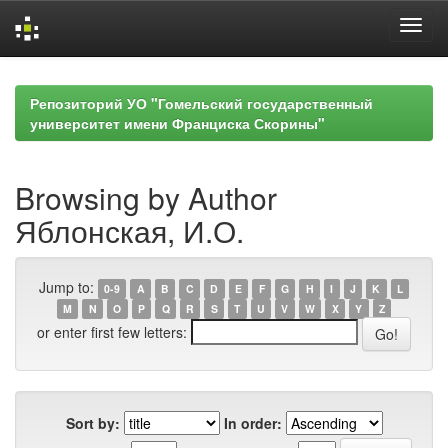
Skip
navigation
Репозиторий УО "Гомельский государственный
университет имени Франциска Скорины"
Browsing by Author
Яблонская, И.О.
Jump to:
0-9
A
B
C
D
E
F
G
H
I
J
K
L
M
N
O
P
Q
R
S
T
U
V
W
X
Y
Z
or enter first few letters:
Sort by:
In order: