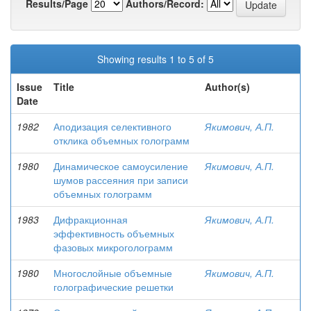
Results/Page
Authors/Record:
Showing results 1 to 5 of 5
Issue
Title
Author(s)
Date
1982
Аподизация селективного
Якимович, А.П.
отклика объемных голограмм
1980
Динамическое самоусиление
Якимович, А.П.
шумов рассеяния при записи
объемных голограмм
1983
Дифракционная
Якимович, А.П.
эффективность объемных
фазовых микроголограмм
1980
Многослойные объемные
Якимович, А.П.
голографические решетки