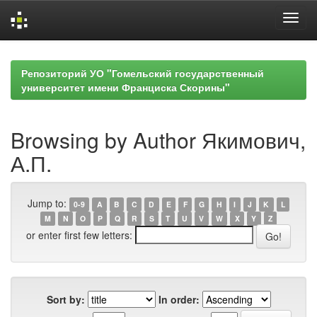
Skip
navigation
Репозиторий УО "Гомельский государственный
университет имени Франциска Скорины"
Browsing by Author Якимович,
А.П.
Jump to:
0-9
A
B
C
D
E
F
G
H
I
J
K
L
M
N
O
P
Q
R
S
T
U
V
W
X
Y
Z
or enter first few letters:
Sort by:
In order: