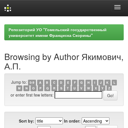
Skip
navigation
Репозиторий УО "Гомельский государственный
университет имени Франциска Скорины"
Browsing by Author Якимович,
А.П.
Jump to:
0-9
A
B
C
D
E
F
G
H
I
J
K
L
M
N
O
P
Q
R
S
T
U
V
W
X
Y
Z
or enter first few letters:
Sort by:
In order: