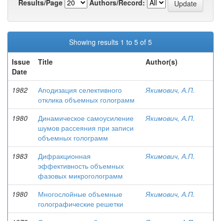
Results/Page
Authors/Record:
Showing results 1 to 5 of 5
Issue
Title
Author(s)
Date
1982
Аподизация селективного
Якимович, А.П.
отклика объемных голограмм
1980
Динамическое самоусиление
Якимович, А.П.
шумов рассеяния при записи
объемных голограмм
1983
Дифракционная
Якимович, А.П.
эффективность объемных
фазовых микроголограмм
1980
Многослойные объемные
Якимович, А.П.
голографические решетки