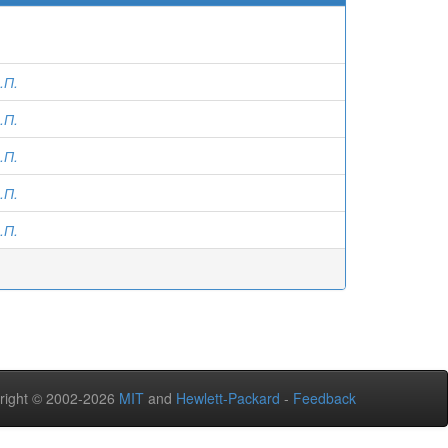
.П.
.П.
.П.
.П.
.П.
right © 2002-2026
MIT
and
Hewlett-Packard
-
Feedback