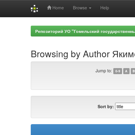
Home
Browse
Help
Skip
navigation
Репозиторий УО "Гомельский государственн
Browsing by Author Яким
Jump to:
0-9
A
B
Sort by: