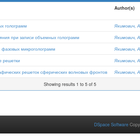
Author(s)
ых голограмм
Якимович, А
яния при записи объемных голограмм
Якимович, А
 фазовых микроголограмм
Якимович, А
е решетки
Якимович, А
афических решеток сферических волновых фронтов
Якимович, А
Showing results 1 to 5 of 5
DSpace Software
Copy