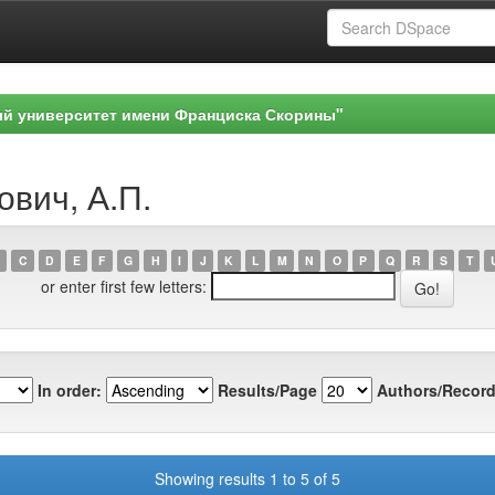
ый университет имени Франциска Скорины"
ович, А.П.
C
D
E
F
G
H
I
J
K
L
M
N
O
P
Q
R
S
T
or enter first few letters:
In order:
Results/Page
Authors/Record
Showing results 1 to 5 of 5