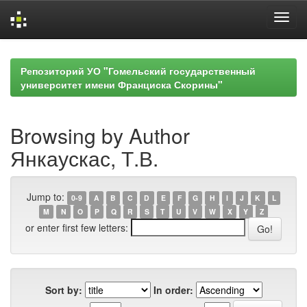
Skip
navigation
Репозиторий УО "Гомельский государственный
университет имени Франциска Скорины"
Browsing by Author
Янкаускас, Т.В.
Jump to:
0-9
A
B
C
D
E
F
G
H
I
J
K
L
M
N
O
P
Q
R
S
T
U
V
W
X
Y
Z
or enter first few letters:
Sort by:
In order: