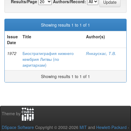
Results/Page
Authors/Record:
Showing results 1 to 1 of 1
Issue
Title
Author(s)
Date
1972
Биостратиграфия нижнего
Янкаускас, Т.В.
кембрия Литвы (по
акритархам)
Showing results 1 to 1 of 1
Theme by
DSpace Software
Copyright © 2002-2026
MIT
and
Hewlett-Packard
-