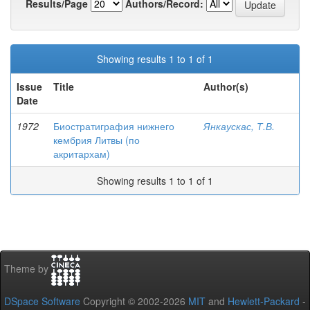
Results/Page
Authors/Record:
Showing results 1 to 1 of 1
Issue
Title
Author(s)
Date
1972
Биостратиграфия нижнего
Янкаускас, Т.В.
кембрия Литвы (по
акритархам)
Showing results 1 to 1 of 1
Theme by
DSpace Software
Copyright © 2002-2026
MIT
and
Hewlett-Packard
-