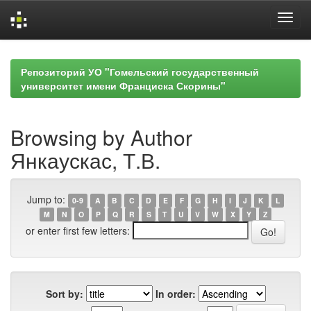
Skip
navigation
Репозиторий УО "Гомельский государственный
университет имени Франциска Скорины"
Browsing by Author
Янкаускас, Т.В.
Jump to:
0-9
A
B
C
D
E
F
G
H
I
J
K
L
M
N
O
P
Q
R
S
T
U
V
W
X
Y
Z
or enter first few letters:
Sort by:
In order: