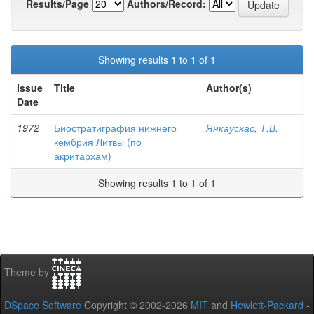
Results/Page
Authors/Record:
Showing results 1 to 1 of 1
Issue
Title
Author(s)
Date
1972
Биостратиграфия нижнего
Янкаускас, Т.В.
кембрия Литвы (по
акритархам)
Showing results 1 to 1 of 1
Theme by
DSpace Software
Copyright © 2002-2026
MIT
and
Hewlett-Packard
-