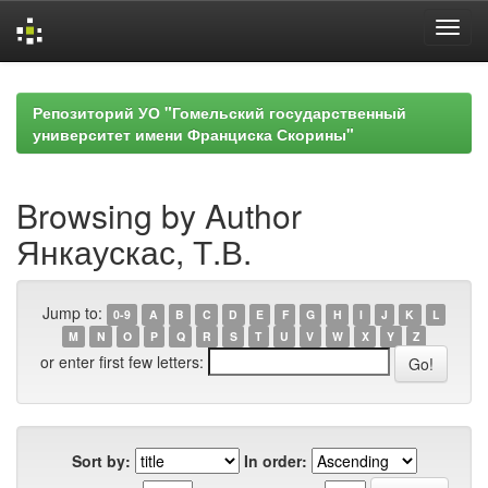
Skip
navigation
Репозиторий УО "Гомельский государственный
университет имени Франциска Скорины"
Browsing by Author
Янкаускас, Т.В.
Jump to:
0-9
A
B
C
D
E
F
G
H
I
J
K
L
M
N
O
P
Q
R
S
T
U
V
W
X
Y
Z
or enter first few letters:
Sort by:
In order: